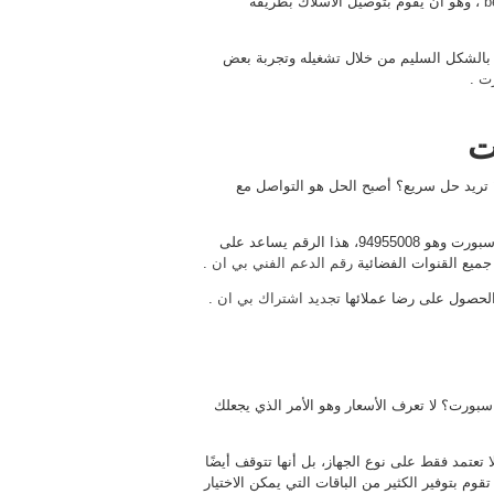
، وهو أن يقوم بتوصيل الأسلاك بطريقة
 بالشكل السليم من خلال تشغيله وتجربة بعض
رت
.
ت
 تريد حل سريع؟ أصبح الحل هو التواصل مع
هذه ليست مشكلة لأن هناك رقم خاص بفريق الدعم الفني بي ان سبورت وهو 94955008، هذا الرقم يساعد على
جميع القنوات الفضائية
رقم الدعم الفني بي ان
.
 الحصول على رضا عملائها
تجديد اشتراك بي ان
.
رت؟ لا تعرف الأسعار وهو الأمر الذي يجعلك
تمد فقط على نوع الجهاز، بل أنها تتوقف أيضًا
م بتوفير الكثير من الباقات التي يمكن الاختيار