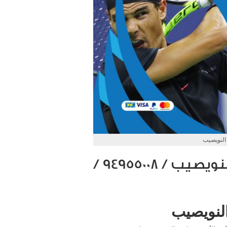
النويصيب
تركيب رسيفر بي ان سبورت النويصيب / 94955008 /
لنويصيب