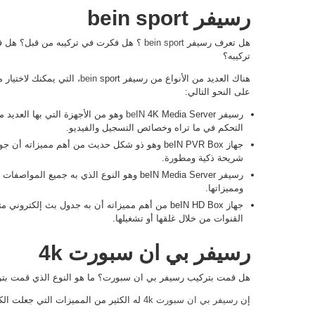
رسيفر bein sport
هل تعرف رسيفر
bein sport
؟ هل فكرت في تركيبه من قبل؟ هل فكر
تركيبه؟
هناك العديد من الأنواع من رسيفر
bein
sport، التي يمكنك لاختي
على النحو التالي:
رسيفر
beIN
4K Media Server وهو من الأجهزة التي بها
التحكم في ما تراه وخصائص التسجيل والفيديو.
جهاز beIN PVR Box وهو ذو شكل حديث من أهم مميزاته
شريحة ذكية ومطورة.
رسيفر beIN Media Server وهو النوع الذي به جمي
ومميزاتها.
جهاز beIN HD Box من أهم مميزاته أن به جدول بث إلكت
القنوات من خلال غلقها أو تشغيلها.
رسيفر بي ان سبورت 4k
هل قمت بتركيب رسيفر بي ان سبورت؟ ما هو النوع الذي قمت بتركيبه
إن
رسيفر بي ان سبورت 4k
له الكثير من المميزات التي جعلت الك