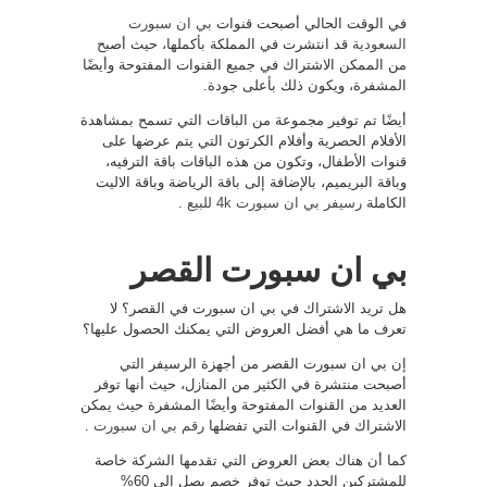
في الوقت الحالي أصبحت قنوات
بي ان سبورت
السعودية
قد انتشرت في المملكة بأكملها، حيث أصبح
من الممكن الاشتراك في جميع القنوات المفتوحة وأيضًا
المشفرة، ويكون ذلك بأعلى جودة.
أيضًا تم توفير مجموعة من الباقات التي تسمح بمشاهدة
الأفلام الحصرية وأفلام الكرتون التي يتم عرضها على
قنوات الأطفال، وتكون من هذه الباقات باقة الترفيه،
وباقة البريميم، بالإضافة إلى باقة الرياضة وباقة الاليت
الكاملة
رسيفر بي ان سبورت 4k للبيع
.
بي ان سبورت القصر
هل تريد الاشتراك في بي ان سبورت في القصر؟ لا
تعرف ما هي أفضل العروض التي يمكنك الحصول عليها؟
إن بي ان سبورت القصر من أجهزة الرسيفر التي
أصبحت منتشرة في الكثير من المنازل، حيث أنها توفر
العديد من القنوات المفتوحة وأيضًا المشفرة حيث يمكن
الاشتراك في القنوات التي تفضلها
رقم بي ان سبورت
.
كما أن هناك بعض العروض التي تقدمها الشركة خاصة
للمشتركين الجدد حيث توفر خصم يصل إلى 60%