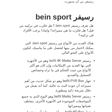
رسيفر بي ان سبورت
.
رسيفر bein sport
هل تعرف رسيفر
bein sport
؟ هل فكرت في تركيبه من
قبل؟ هل فكرت ما هي مميزاته؟ ولماذا يرغب الأفراد
في تركيبه؟
هناك العديد من الأنواع من رسيفر
bein
sport، التي
يمكنك لاختيار من بينها لتحصل على ما يناسبك، لتكون
الأنواع على النحو التالي:
رسيفر
beIN
4K Media Server وهو من الأجهزة
التي بها العديد من الإمكانيات وإن كان هو أكثر
الأنواع من حيث التحكم في ما تراه وخصائص
التسجيل والفيديو.
جهاز beIN PVR Box وهو ذو شكل حديث من أهم
مميزاته أن جودة البث به عالية، كما أنه يعمل من
خلال شريحة ذكية ومطورة.
رسيفر beIN Media Server وهو النوع الذي به جميع
المواصفات الموجودة في الأجهزة الأخرى، بمختلف
تقنياتها ومميزاتها.
جهاز beIN HD Box من أهم مميزاته أن به جدول